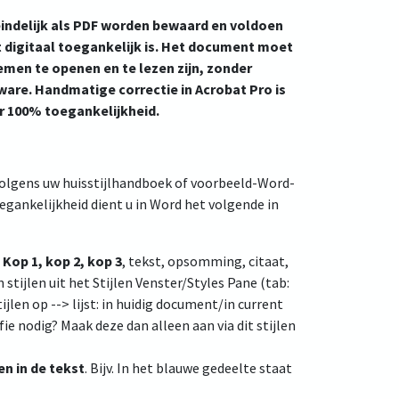
ndelijk als PDF worden bewaard en voldoen
t digitaal toegankelijk is. Het document moet
emen te openen en te lezen zijn, zonder
are. Handmatige correctie in Acrobat Pro is
r 100% toegankelijkheid.
volgens uw huisstijlhandboek of voorbeeld-Word-
gankelijkheid dient u in Word het volgende in
 Kop 1, kop 2, kop 3
, tekst, opsomming, citaat,
 stijlen uit het Stijlen Venster/Styles Pane (tab:
ijlen op --> lijst: in huidig document/in current
e nodig? Maak deze dan alleen aan via dit stijlen
n in de tekst
. Bijv. In het blauwe gedeelte staat