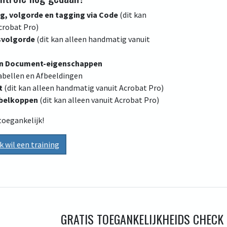
ng, volgorde en tagging via Code
(dit kan
crobat Pro)
svolgorde
(dit kan alleen handmatig vanuit
en Document-eigenschappen
abellen en Afbeeldingen
t
(dit kan alleen handmatig vanuit Acrobat Pro)
abelkoppen
(dit kan alleen vanuit Acrobat Pro)
toegankelijk!
Ik wil een training
GRATIS TOEGANKELIJKHEIDS CHECK