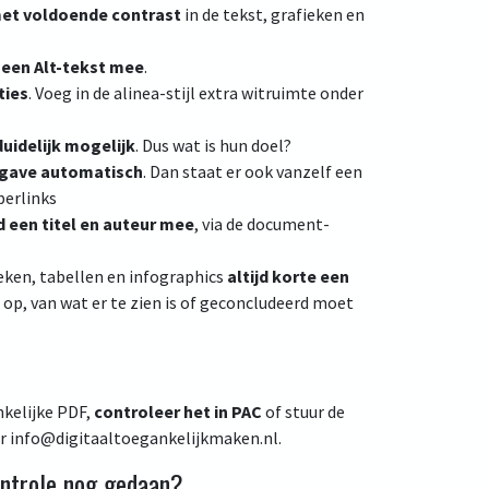
met voldoende contrast
in de tekst, grafieken en
 een Alt-tekst mee
.
ties
. Voeg in de alinea-stijl extra witruimte onder
duidelijk mogelijk
. Dus wat is hun doel?
gave automatisch
. Dan staat er ook vanzelf een
perlinks
 een titel en auteur mee
, via de document-
eken, tabellen en infographics
altijd korte een
t
op, van wat er te zien is of geconcludeerd moet
kelijke PDF,
controleer het in PAC
of stuur de
r info@digitaaltoegankelijkmaken.nl.
ontrole nog gedaan?