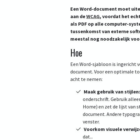
Een Word-document moet uitei
aan de
WCAG
, voordat het ech
als PDF op alle computer-syst
tussenkomst van externe softw
meestal nog noodzakelijk voo
Hoe
Een Word-sjabloon is ingericht 
document. Voor een optimale toe
acht te nemen:
Maak gebruik van stijlen:
onderschrift. Gebruik alleen
Home) en zet de lijst van st
document. Andere typografi
venster.
Voorkom visuele verwijze
dat...