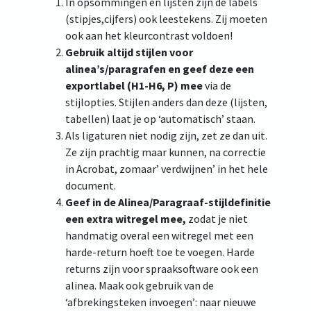
In opsommingen en lijsten zijn de labels
(stipjes,cijfers) ook leestekens. Zij moeten
ook aan het kleurcontrast voldoen!
Gebruik altijd stijlen voor
alinea’s/paragrafen en geef deze een
exportlabel (H1-H6, P) mee
via de
stijlopties. Stijlen anders dan deze (lijsten,
tabellen) laat je op ‘automatisch’ staan.
Als ligaturen niet nodig zijn, zet ze dan uit.
Ze zijn prachtig maar kunnen, na correctie
in Acrobat, zomaar’ verdwijnen’ in het hele
document.
Geef in de Alinea/Paragraaf-stijldefinitie
een extra witregel mee,
zodat je niet
handmatig overal een witregel met een
harde-return hoeft toe te voegen. Harde
returns zijn voor spraaksoftware ook een
alinea. Maak ook gebruik van de
‘afbrekingsteken invoegen’: naar nieuwe